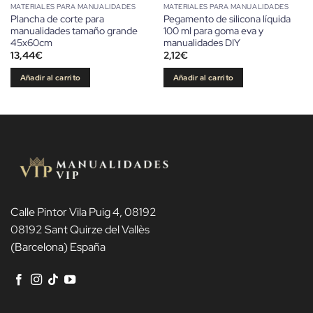
MATERIALES PARA MANUALIDADES
MATERIALES PARA MANUALIDADES
Plancha de corte para
Pegamento de silicona líquida
manualidades tamaño grande
100 ml para goma eva y
45x60cm
manualidades DIY
13,44
€
2,12
€
Añadir al carrito
Añadir al carrito
Calle Pintor Vila Puig 4, 08192
08192 Sant Quirze del Vallès
(Barcelona) España