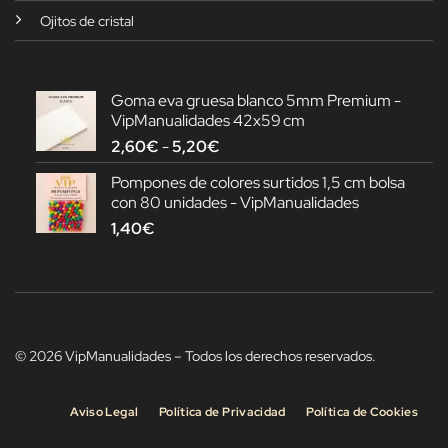
Ojitos de cristal
Goma eva gruesa blanco 5mm Premium -
VipManualidades 42x59 cm
Rango
2,60
€
-
5,20
€
de
Pompones de colores surtidos 1,5 cm bolsa
precios:
con 80 unidades - VipManualidades
desde
1,40
€
2,60€
hasta
5,20€
© 2026 VipManualidades – Todos los derechos reservados.
Aviso Legal
Política de Privacidad
Política de Cookies