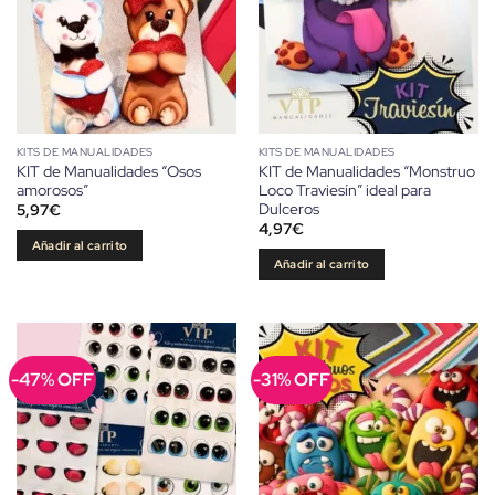
KITS DE MANUALIDADES
KITS DE MANUALIDADES
KIT de Manualidades “Osos
KIT de Manualidades “Monstruo
amorosos”
Loco Traviesín” ideal para
Dulceros
5,97
€
4,97
€
Añadir al carrito
Añadir al carrito
-47% OFF
-31% OFF