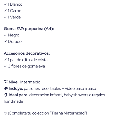
✓ 1 Blanco
✓ 1 Carne
✓ 1 Verde
Goma EVA purpurina (A4):
✓ Negro
✓ Dorado
Accesorios decorativos:
✓ 1 par de ojitos de cristal
✓ 3 flores de goma eva
💡
Nivel:
Intermedio
🎁
Incluye:
patrones recortables + video paso a paso
🧷
Ideal para:
decoración infantil, baby showers o regalos
handmade
✨ ¡Completa tu colección “Tierna Maternidad”!