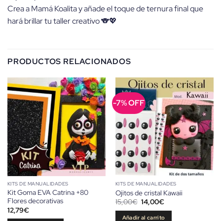
Crea a Mamá Koalita y añade el toque de ternura final que
hará brillar tu taller creativo 🐨💖
PRODUCTOS RELACIONADOS
-7% OFF
KITS DE MANUALIDADES
KITS DE MANUALIDADES
Kit Goma EVA Catrina +80
Ojitos de cristal Kawaii
Flores decorativas
El
El
15,00
€
14,00
€
precio
precio
12,79
€
original
actual
Añadir al carrito
era:
es: