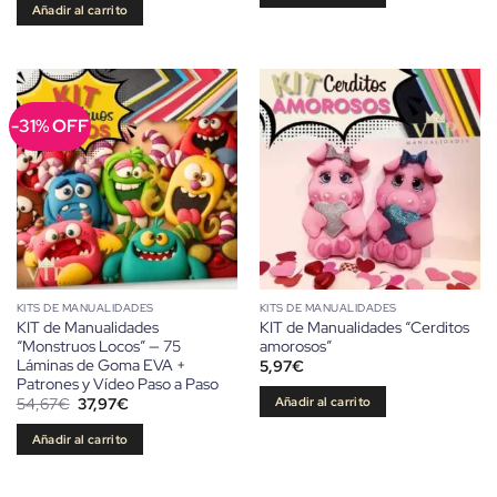
Añadir al carrito
15,00€.
14,00€.
-31% OFF
KITS DE MANUALIDADES
KITS DE MANUALIDADES
KIT de Manualidades
KIT de Manualidades “Cerditos
“Monstruos Locos” — 75
amorosos”
Láminas de Goma EVA +
5,97
€
Patrones y Vídeo Paso a Paso
El
El
Añadir al carrito
54,67
€
37,97
€
precio
precio
original
actual
Añadir al carrito
era:
es:
54,67€.
37,97€.