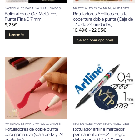
MATERIALES PARA MANUALIDADES
MATERIALES PARA MANUALIDADES
Bolígrafos de Gel Metálicos –
Rotuladores Acrílicos de alta
Punta Fina 0,7 mm
cobertura doble punta (Caja de
12 o de 24 unidades)
9,25
€
Rango
10,49
€
-
22,95
€
de
Leer más
precios:
Seleccionar opciones
desde
10,49€
Este
hasta
producto
22,95€
tiene
múltiples
variantes.
Las
opciones
se
pueden
elegir
en
la
MATERIALES PARA MANUALIDADES
MATERIALES PARA MANUALIDADES
página
Rotuladores de doble punta
Rotulador artline marcador
de
para goma eva (Caja de 12 y 24
permanente ek-041t negro
producto
unidades)
doble punta 0,4 y 1,0 mm.