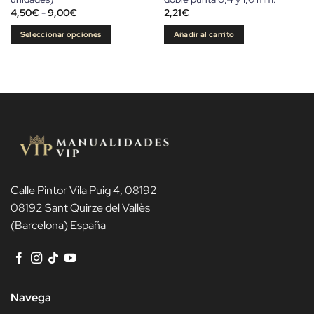
Rango
4,50
€
-
9,00
€
2,21
€
de
precios:
Seleccionar opciones
Añadir al carrito
desde
4,50€
Este
hasta
producto
9,00€
tiene
múltiples
variantes.
Las
opciones
se
pueden
elegir
Calle Pintor Vila Puig 4, 08192
en
08192 Sant Quirze del Vallès
la
(Barcelona) España
página
de
producto
Navega