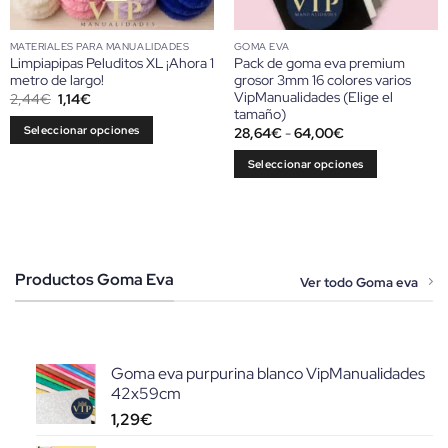
producto
MATERIALES PARA MANUALIDADES
GOMA EVA
Limpiapipas Peluditos XL ¡Ahora 1
Pack de goma eva premium
metro de largo!
grosor 3mm 16 colores varios
VipManualidades (Elige el
El
El
2,44
€
1,14
€
precio
precio
tamaño)
original
actual
Rango
Seleccionar opciones
28,64
€
-
64,00
€
era:
es:
de
2,44€.
1,14€.
Este
precios:
Seleccionar opciones
desde
producto
28,64€
Este
tiene
hasta
producto
64,00€
múltiples
tiene
variantes.
múltiples
Las
variantes.
Productos Goma Eva
opciones
Ver todo Goma eva
Las
se
opciones
pueden
se
elegir
pueden
en
Goma eva purpurina blanco VipManualidades
elegir
la
42x59cm
en
página
1,29
€
la
de
página
producto