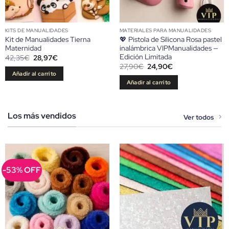
KITS DE MANUALIDADES
MATERIALES PARA MANUALIDADES
Kit de Manualidades Tierna
💖 Pistola de Silicona Rosa pastel
Maternidad
inalámbrica VIPManualidades —
Edición Limitada
El
El
42,35
€
28,97
€
precio
precio
El
El
27,90
€
24,90
€
original
actual
precio
precio
Añadir al carrito
era:
es:
original
actual
Añadir al carrito
42,35€.
28,97€.
era:
es:
27,90€.
24,90€.
Los más vendidos
Ver todos
-53% OFF