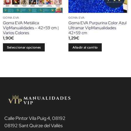
GOMA EVA
GOMA EVA
Goma EVA Metálica
Goma EVA Purpurina Color Azul
VipManualidades – 42×59 cm |
Ultramar VipManualidades
Varios Colores
42×59 cm
1,90
€
1,29
€
Seleccionar opciones
Añadir al carrito
Este
producto
tiene
múltiples
variantes.
Las
opciones
se
pueden
elegir
en
Calle Pintor Vila Puig 4, 08192
la
08192 Sant Quirze del Vallès
página