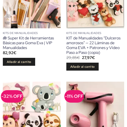
KITS DE MANUALIDADES
KITS DE MANUALIDADES
🧰 Super Kit de Herramientas
KIT de Manualidades “Dulceros
Básicas para Goma Eva | VIP
amorosos” — 22 Láminas de
Manualidades
Goma EVA + Patrones y Vídeo
Paso a Paso (copia)
82,92
€
El
El
29,85
€
27,97
€
precio
precio
Añadir al carrito
original
actual
Añadir al carrito
era:
es:
29,85€.
27,97€.
-32% OFF
-11% OFF