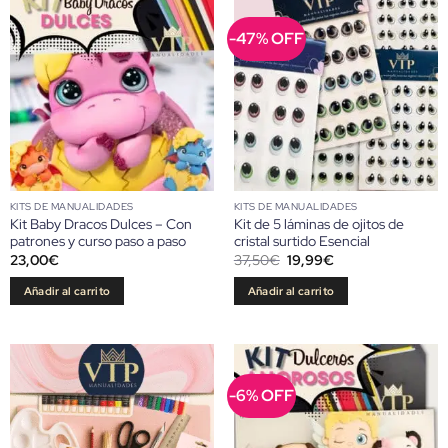
-47% OFF
KITS DE MANUALIDADES
KITS DE MANUALIDADES
Kit Baby Dracos Dulces – Con
Kit de 5 láminas de ojitos de
patrones y curso paso a paso
cristal surtido Esencial
El
El
23,00
€
37,50
€
19,99
€
precio
precio
original
actual
Añadir al carrito
Añadir al carrito
era:
es:
37,50€.
19,99€.
-6% OFF