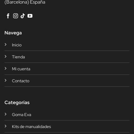
(Barcelona) España
de
producto
Navega
Inicio
Tienda
Mi cuenta
Contacto
Categorías
Goma Eva
Kits de manualidades