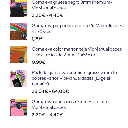
Goma eva gruesa negro 3mm Premium-
de
VipManualidades
producto
Rango
2,20
€
-
4,40
€
de
Goma eva purpurina marrón VipManualidades
precios:
42x59cm
desde
1,29
€
2,20€
hasta
Goma eva color marrón teja VipManualidades
4,40€
- Hoja básica de 2mm 42x59cm
0,90
€
Pack de goma eva premium grosor 3mm 16
colores varios VipManualidades (Elige el
tamaño)
Rango
28,64
€
-
64,00
€
de
Goma eva gruesa rosa 3mm Premium-
precios:
VipManualidades
desde
Rango
2,20
€
-
4,40
€
28,64€
de
hasta
precios:
64,00€