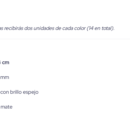
s recibirás dos unidades de cada color (14 en total).
4 cm
2 mm
 con brillo espejo
a mate