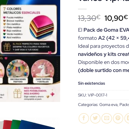
El
13,30
10,90
€
€
precio
El
Pack de Goma EVA
origina
formato
A2 (42 × 59,
era:
Ideal para proyectos 
13,30€
navideños y kits crea
Disponible en dos mo
(doble surtido con me
Sin existencias
SKU:
VIP-0017-1
Categorías:
Goma eva
,
Pack