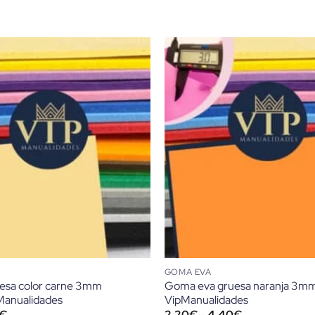
GOMA EVA
esa color carne 3mm
Goma eva gruesa naranja 3m
anualidades
VipManualidades
Rango
Rango
€
2,20
€
-
4,40
€