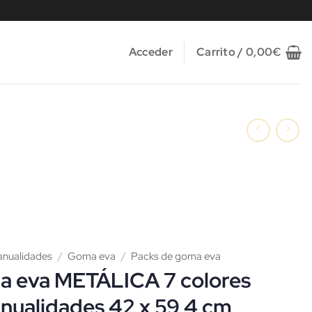
Acceder
Carrito /
0,00
€
anualidades
/
Goma eva
/
Packs de goma eva
a eva METÁLICA 7 colores
nualidades 42 x 59,4 cm