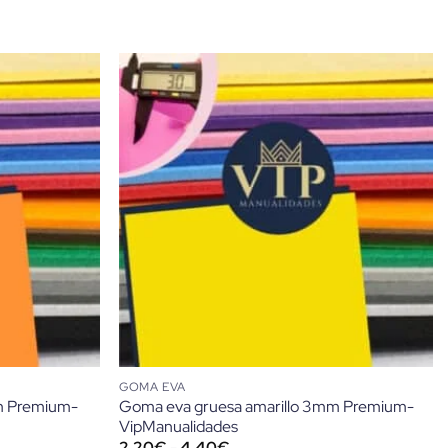
GOMA EVA
m Premium-
Goma eva gruesa amarillo 3mm Premium-
VipManualidades
Rango
2,20
€
-
4,40
€