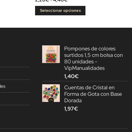
de
precios:
Seleccionar opciones
desde
2,20€
Este
hasta
producto
4,40€
tiene
múltiples
Pompones de colores
variantes.
surtidos 1,5 cm bolsa con
Las
80 unidades -
opciones
VipManualidades
se
1,40
€
pueden
elegir
des
Cuentas de Cristal en
en
Forma de Gota con Base
la
Dorada
página
1,97
€
de
producto