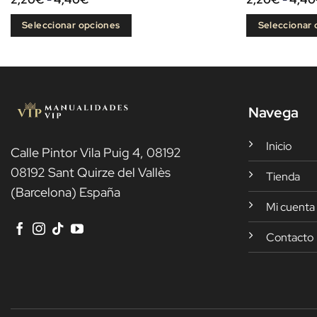
de
precios:
Seleccionar opciones
Seleccionar 
desde
2,20€
Este
Este
hasta
producto
producto
4,40€
tiene
tiene
múltiples
múltiples
Navega
variantes.
variantes.
Las
Las
Inicio
opciones
opciones
Calle Pintor Vila Puig 4, 08192
se
se
08192 Sant Quirze del Vallès
Tienda
pueden
pueden
(Barcelona) España
elegir
elegir
Mi cuenta
en
en
Contacto
la
la
página
página
de
de
producto
producto