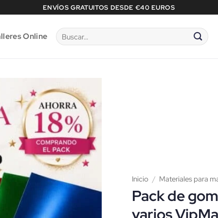
ENVÍOS GRATUITOS DESDE €40 EUROS
Buscar
lleres Online
por:
Inicio
/
Materiales para m
Pack de gom
varios VipMa