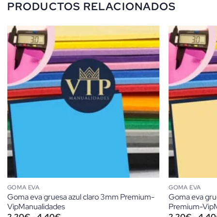
PRODUCTOS RELACIONADOS
GOMA EVA
GOMA EVA
Goma eva gruesa azul claro 3mm Premium-
Goma eva gru
VipManualidades
Premium-VipM
Rango
2,20
€
-
4,40
€
2,20
€
-
4,40