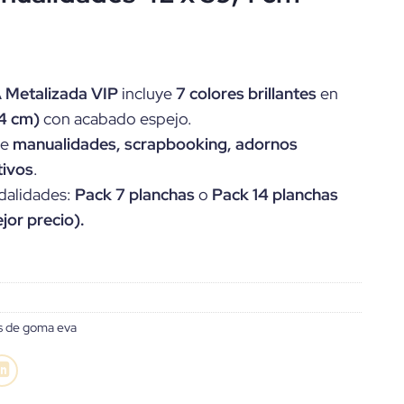
El
precio
 Metalizada VIP
incluye
7 colores brillantes
en
l
actual
4 cm)
con acabado espejo.
es:
de
manualidades, scrapbooking, adornos
.
10,90€.
tivos
.
dalidades:
Pack 7 planchas
o
Pack 14 planchas
jor precio).
s de goma eva