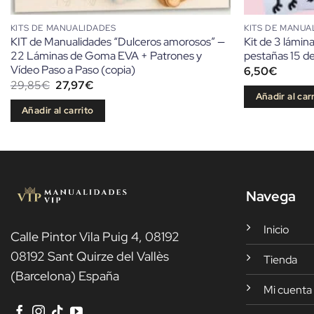
KITS DE MANUALIDADES
KITS DE MANUA
KIT de Manualidades “Dulceros amorosos” —
Kit de 3 lámin
22 Láminas de Goma EVA + Patrones y
pestañas 15 d
Vídeo Paso a Paso (copia)
6,50
€
El
El
29,85
€
27,97
€
precio
precio
Añadir al car
original
actual
Añadir al carrito
era:
es:
29,85€.
27,97€.
Navega
Inicio
Calle Pintor Vila Puig 4, 08192
08192 Sant Quirze del Vallès
Tienda
(Barcelona) España
Mi cuenta