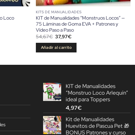
KITS DE MANUALIDADES
uo Loco
KIT de Manualidades “Monstruos Locos” —
75 Láminas de Goma EVA + Patrones y
Vídeo Paso a Paso
El
El
54,67
€
37,97
€
precio
precio
original
actual
Añadir al carrito
era:
es:
54,67€.
37,97€.
KIT de Manualidades
“Monstruo Loco Arlequín”
ideal para Toppers
4,97
€
Kit de Manualidades
des
Huevitos de Pascua Pet 🎁
BONUS Patrones y curso