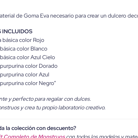
material de Goma Eva necesario para crear un dulcero deco
 INCLUIDOS
 básica color Rojo
básica color Blanco
ásica color Azul Cielo
purpurina color Dorado
purpurina color Azul
purpurina color Negro”
ante y perfecto para regalar con dulces.
struos y crea tu propio laboratorio creativo.
da la colección con descuento?
it Completo de Monstruos
con todos los modelos y materi