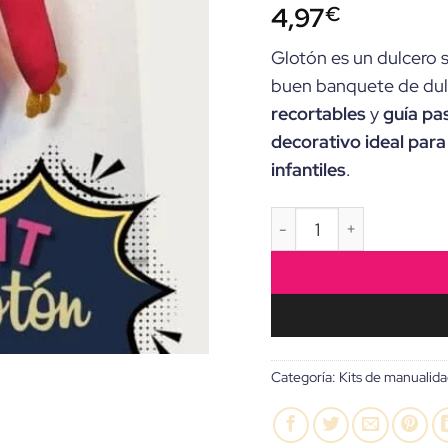
4,97
€
Glotón es un dulcero s
buen banquete de dul
recortables
y
guía pa
decorativo ideal para
infantiles
.
KIT de Manualidades “M
Categoría:
Kits de manualid