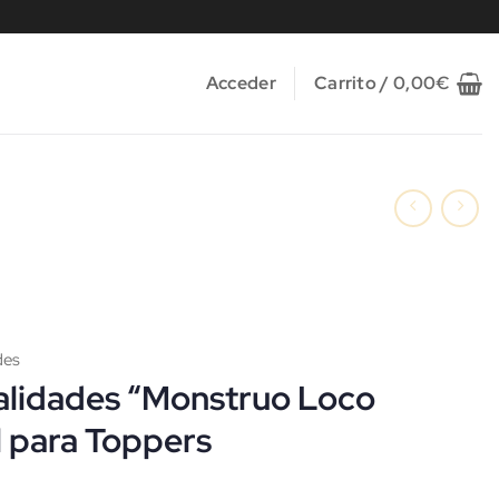
Acceder
Carrito /
0,00
€
des
alidades “Monstruo Loco
l para Toppers