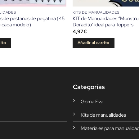
LIDADES
KITS DE MANUALIDADES
as de pestañas de pegatina (45
KIT de Manualidades “Monstr
e cada modelo)
Doradito” ideal para Toppers
4,97
€
rito
Añadir al carrito
Categorías
Goma Eva
Kits de manualidades
Materiales para manualida