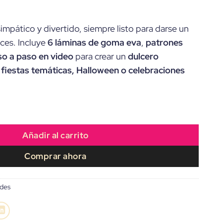
impático y divertido, siempre listo para darse un
ces. Incluye
6 láminas de goma eva
,
patrones
so a paso en video
para crear un
dulcero
 fiestas temáticas, Halloween o celebraciones
onstruo Loco Glotón” ideal para Toppers cantidad
Añadir al carrito
Comprar ahora
ades