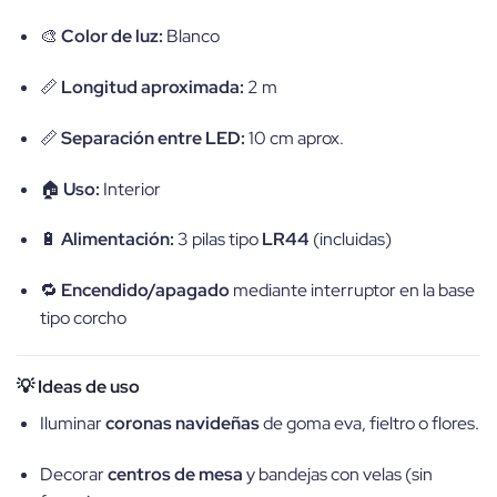
🎨
Color de luz:
Blanco
📏
Longitud aproximada:
2 m
📏
Separación entre LED:
10 cm aprox.
🏠
Uso:
Interior
🔋
Alimentación:
3 pilas tipo
LR44
(incluidas)
🔁
Encendido/apagado
mediante interruptor en la base
tipo corcho
💡 Ideas de uso
Iluminar
coronas navideñas
de goma eva, fieltro o flores.
Decorar
centros de mesa
y bandejas con velas (sin