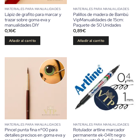
MATERIALES PARA MANUALIDADES
MATERIALES PARA MANUALIDADES
Lápiz de grafito para marcar y
Palillos de madera de Bambú
trazar sobre goma eva y
VipManualidades de 15cm:
manualidades DIY
Paquete de 50 Unidades
0,16
€
0,89
€
Añadir al carrito
Añadir al carrito
MATERIALES PARA MANUALIDADES
MATERIALES PARA MANUALIDADES
Pincel punta fina nº00 para
Rotulador artline marcador
detalles precisos en goma eva y
permanente ek-041t negro