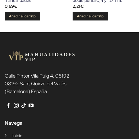
manualidades
doble punta 0,4 y 1,0 mm.
0,69
€
2,21
€
Añadir al carrito
Añadir al carrito
Calle Pintor Vila Puig 4, 08192
08192 Sant Quirze del Vallès
(Barcelona) España
Navega
Inicio