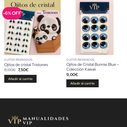
-6% OFF
OJITOS RESINADOS
OJITOS RESINADOS
Ojitos de Cristal Bunnie Blue –
Ojitos de cristal Tristones
Colección Kawaii
El
El
8,00
€
7,50
€
precio
precio
9,00
€
original
actual
Añadir al carrito
era:
es:
Añadir al carrito
8,00€.
7,50€.