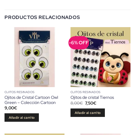
PRODUCTOS RELACIONADOS
-6% OFF
OJITOS RESINADOS
OJITOS RESINADOS
Ojitos de Cristal Cartoon Owl
Ojitos de cristal Tiernos
Green – Colección Cartoon
El
El
8,00
€
7,50
€
precio
precio
9,00
€
original
actual
Añadir al carrito
era:
es:
Añadir al carrito
8,00€.
7,50€.