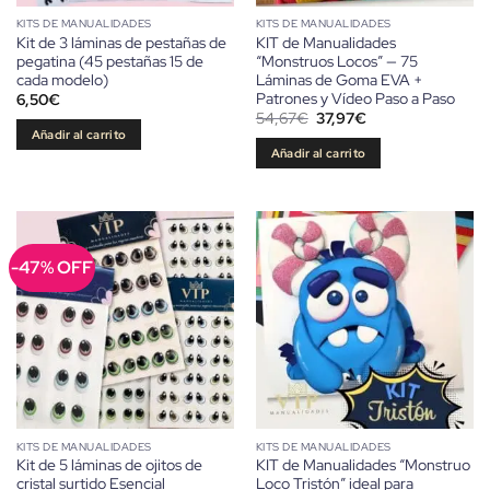
KITS DE MANUALIDADES
KITS DE MANUALIDADES
Kit de 3 láminas de pestañas de
KIT de Manualidades
pegatina (45 pestañas 15 de
“Monstruos Locos” — 75
cada modelo)
Láminas de Goma EVA +
Patrones y Vídeo Paso a Paso
6,50
€
El
El
54,67
€
37,97
€
precio
precio
Añadir al carrito
original
actual
Añadir al carrito
era:
es:
54,67€.
37,97€.
-47% OFF
KITS DE MANUALIDADES
KITS DE MANUALIDADES
Kit de 5 láminas de ojitos de
KIT de Manualidades “Monstruo
cristal surtido Esencial
Loco Tristón” ideal para