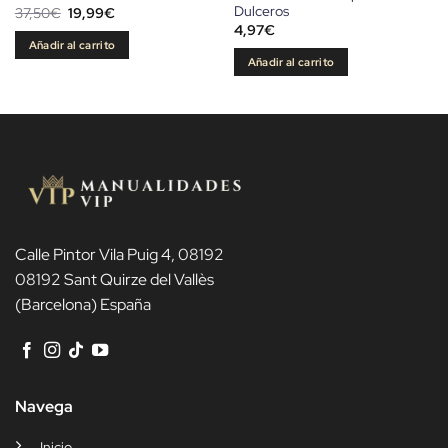
Dulceros
El
El
37,50
€
19,99
€
precio
precio
4,97
€
original
actual
Añadir al carrito
era:
es:
Añadir al carrito
37,50€.
19,99€.
Calle Pintor Vila Puig 4, 08192
08192 Sant Quirze del Vallès
(Barcelona) España
Navega
Inicio