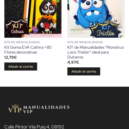
KITS DE MANUALIDADES
KITS DE MANUALIDADES
Kit Goma EVA Catrina +80
KIT de Manualidades “Monstruo
Flores decorativas
Loco Tristón” ideal para
Dulceros
12,79
€
4,97
€
Añadir al carrito
Añadir al carrito
Calle Pintor Vila Puig 4, 08192