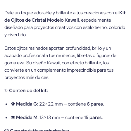
Dale un toque adorable y brillante a tus creaciones con el
Kit
de Ojitos de Cristal Modelo Kawaii
, especialmente
diseñado para proyectos creativos con estilo tierno, colorido
y divertido.
Estos ojitos resinados aportan profundidad, brillo y un
acabado profesional a tus muñecos, libretas o figuras de
goma eva. Su diseño Kawaii, con efecto brillante, los
convierte en un complemento imprescindible para tus
proyectos más dulces.
✨
Contenido del kit:
👁️
Medida G:
22×22 mm — contiene
6 pares
.
👁️
Medida M:
13×13 mm — contiene
15 pares
.
🩷
Características principales: