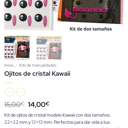
Inicio
/
Kits de manualidades
Ojitos de cristal Kawaii
El
El
15,00
14,00
€
€
precio
precio
Kit de ojitos de cristal modelo Kawaii con dos tamaños:
original
actual
22×22 mm y 13×13 mm. Perfectos para dar vida a tus
era:
es: