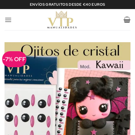
Saltar
ENVÍOS GRATUITOS DESDE €40 EUROS
al
contenido
-7% OFF