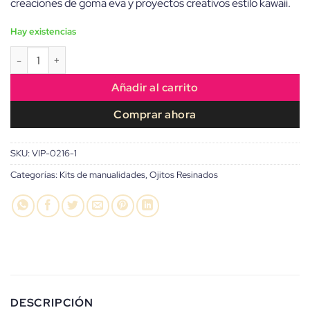
creaciones de goma eva y proyectos creativos estilo kawaii.
15,00€.
14,00€.
Hay existencias
Ojitos de cristal Kawaii cantidad
Añadir al carrito
Comprar ahora
SKU:
VIP-0216-1
Categorías:
Kits de manualidades
,
Ojitos Resinados
DESCRIPCIÓN