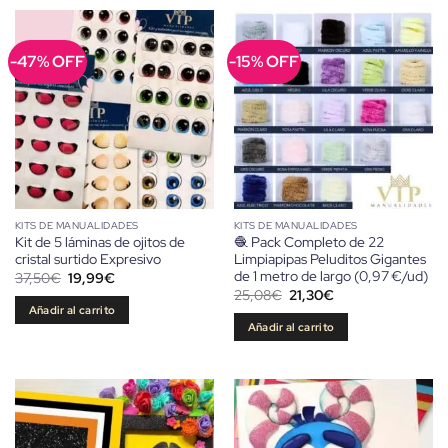
-47% OFF
-15% OFF
KITS DE MANUALIDADES
KITS DE MANUALIDADES
Kit de 5 láminas de ojitos de
🧶 Pack Completo de 22
cristal surtido Expresivo
Limpiapipas Peluditos Gigantes
de 1 metro de largo (0,97 €/ud)
El
El
37,50
€
19,99
€
precio
precio
El
El
25,08
€
21,30
€
original
actual
precio
precio
Añadir al carrito
era:
es:
original
actual
Añadir al carrito
37,50€.
19,99€.
era:
es:
25,08€.
21,30€.