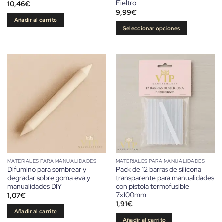
Fieltro
10,46
€
9,99
€
Añadir al carrito
Seleccionar opciones
Este
producto
tiene
múltiples
variantes.
Las
opciones
se
pueden
elegir
en
la
MATERIALES PARA MANUALIDADES
MATERIALES PARA MANUALIDADES
página
Difumino para sombrear y
Pack de 12 barras de silicona
de
degradar sobre goma eva y
transparente para manualidades
producto
manualidades DIY
con pistola termofusible
7x100mm
1,07
€
1,91
€
Añadir al carrito
Añadir al carrito