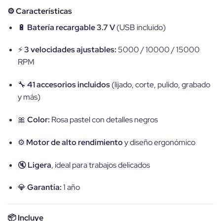
⚙️
Características
🔋
Batería recargable 3.7 V
(USB incluido)
⚡
3 velocidades ajustables:
5000 / 10000 / 15000
RPM
🔧
41 accesorios incluidos
(lijado, corte, pulido, grabado
y más)
🎀
Color:
Rosa pastel con detalles negros
⚙️
Motor de alto rendimiento
y diseño ergonómico
🔇
Ligera
, ideal para trabajos delicados
💎
Garantía:
1 año
📦
Incluye