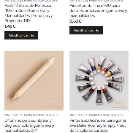
MATERIALES PARA MANUALIDADES
MATERIALES PARA MANUALIDADES
Pack 12 Bolas de Poliespan
Pincel punta fina nº00 para
40mm ideal Goma Eva y
detalles precisos en goma eva y
Manualidades | Fofuchas y
manualidades
Proyectos DIY
0,69
€
1,49
€
Añadir al carrito
Añadir al carrito
MATERIALES PARA MANUALIDADES
MATERIALES PARA MANUALIDADES
Difumino para sombrear y
Pintura acrílica ideal para goma
degradar sobre goma eva y
eva Daler Rowney Simply – Set
manualidades DIY
de 12 colores surtidos