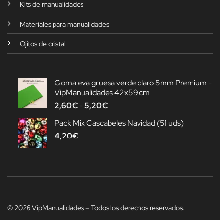
Kits de manualidades
Materiales para manualidades
Ojitos de cristal
Goma eva gruesa verde claro 5mm Premium -
VipManualidades 42x59 cm
Rango
2,60
€
-
5,20
€
de
Pack Mix Cascabeles Navidad (51 uds)
precios:
4,20
€
desde
2,60€
hasta
5,20€
© 2026 VipManualidades – Todos los derechos reservados.