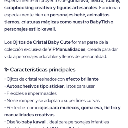
especialmente en proyectos de
goma eva, fieltro, foamy,
scrapbooking creativo y figuras artesanales
. Funcionan
especialmente bien en
personajes bebé, animalitos
tiernos, criaturas mágicas como nuestro BabyTich o
personajes estilo kawaii.
Los
Ojitos de Cristal Baby Cute
forman parte de la
colección exclusiva de
VIPManualidades
, creada para dar
vida a personajes adorables y llenos de personalidad.
✨ Características principales
• Ojitos de cristal resinados con
efecto brillante
•
Autoadhesivos tipo sticker
, listos para usar
• Flexibles e impermeables
• No se rompen y se adaptan a superficies curvas
• Perfectos como
ojos para muñecos, goma eva, fieltro y
manualidades creativas
• Diseño
baby kawaii
, ideal para personajes infantiles