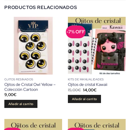
PRODUCTOS RELACIONADOS
-7% OFF
OJITOS RESINADOS
KITS DE MANUALIDADES
Ojitos de Cristal Owl Yellow –
Ojitos de cristal Kawaii
Colección Cartoon
El
El
15,00
€
14,00
€
precio
precio
9,00
€
original
actual
Añadir al carrito
era:
es:
Añadir al carrito
15,00€.
14,00€.