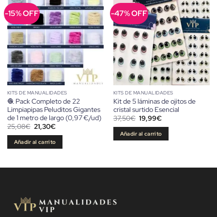
-15% OFF
-47% OFF
KITS DE MANUALIDADES
KITS DE MANUALIDADES
🧶 Pack Completo de 22
Kit de 5 láminas de ojitos de
Limpiapipas Peluditos Gigantes
cristal surtido Esencial
de 1 metro de largo (0,97 €/ud)
El
El
37,50
€
19,99
€
precio
precio
El
El
25,08
€
21,30
€
original
actual
precio
precio
Añadir al carrito
era:
es:
original
actual
Añadir al carrito
37,50€.
19,99€.
era:
es:
25,08€.
21,30€.