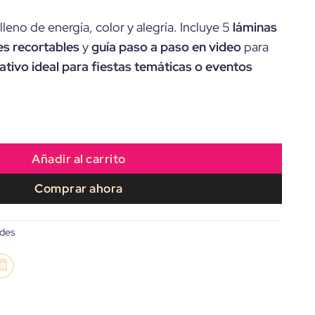
leno de energía, color y alegría. Incluye 5
láminas
s recortables
y
guía paso a paso en video
para
tivo ideal para fiestas temáticas o eventos
onstruo Loco Arlequín” ideal para Toppers cantidad
Añadir al carrito
Comprar ahora
ades