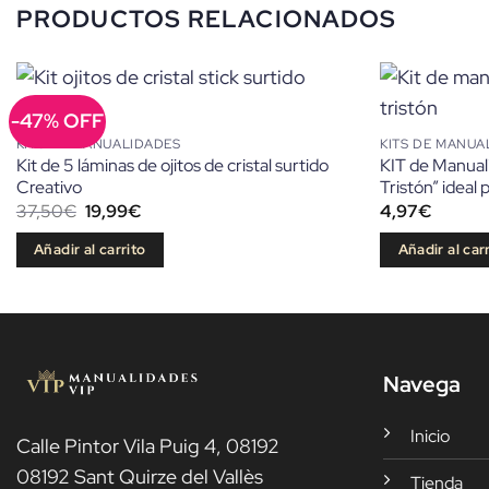
PRODUCTOS RELACIONADOS
-47% OFF
KITS DE MANUALIDADES
KITS DE MANUA
Kit de 5 láminas de ojitos de cristal surtido
KIT de Manua
Creativo
Tristón” ideal
El
El
37,50
€
19,99
€
4,97
€
precio
precio
original
actual
Añadir al carrito
Añadir al car
era:
es:
37,50€.
19,99€.
Navega
Inicio
Calle Pintor Vila Puig 4, 08192
08192 Sant Quirze del Vallès
Tienda