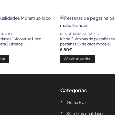
LIDADES
KITS DE MANUALIDADES
lidades “Monstruo Loco
Kit de 3 láminas de pestañas d
 para Dulceros
pestañas 15 de cada modelo)
6,50
€
rito
Añadir al carrito
Categorías
Goma Eva
Kits de manualidades