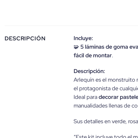
Incluye:
DESCRIPCIÓN
🧩
5 láminas de goma ev
fácil de montar
.
Descripción:
Arlequín es el monstruito 
el protagonista de cualqui
Ideal para
decorar pastel
manualidades llenas de col
Sus detalles en verde, rosa
“Este kit incluye todo el 