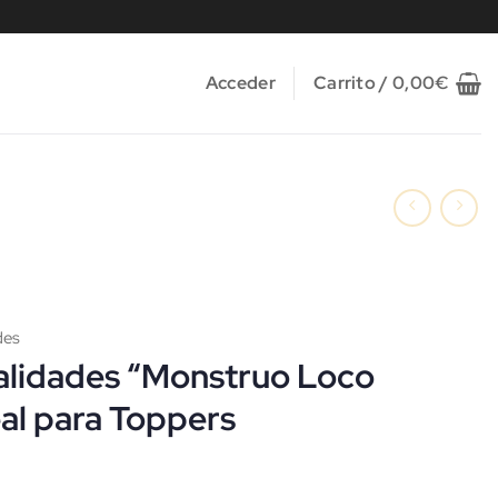
Acceder
Carrito /
0,00
€
des
alidades “Monstruo Loco
eal para Toppers