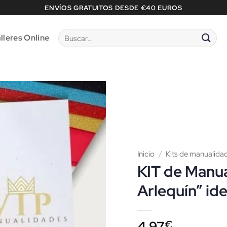
ENVÍOS GRATUITOS DESDE €40 EUROS
Buscar
lleres Online
por:
Inicio
/
Kits de manualida
KIT de Manu
Arlequín” id
4,97
€