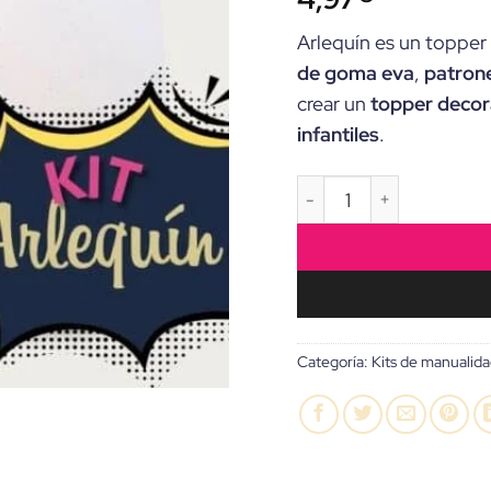
Arlequín es un topper l
de goma eva
,
patrone
crear un
topper decora
infantiles
.
KIT de Manualidades “M
Categoría:
Kits de manualid