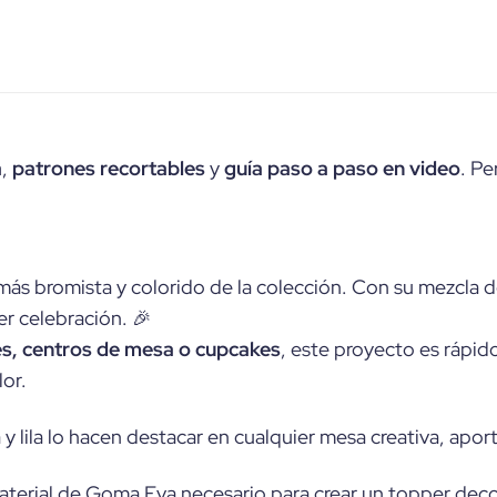
a
,
patrones recortables
y
guía paso a paso en video
. Pe
más bromista y colorido de la colección. Con su mezcla d
er celebración. 🎉
es, centros de mesa o cupcakes
, este proyecto es rápid
or.
 y lila lo hacen destacar en cualquier mesa creativa, apor
material de Goma Eva necesario para crear un topper decor