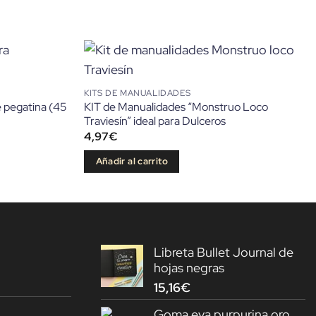
KITS DE MANUALIDADES
e pegatina (45
KIT de Manualidades “Monstruo Loco
Traviesín” ideal para Dulceros
4,97
€
Añadir al carrito
Libreta Bullet Journal de
hojas negras
15,16
€
Goma eva purpurina oro