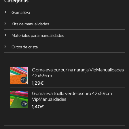
Categorías
Goma Eva
Kits de manualidades
Materiales para manualidades
Ojitos de cristal
Goma eva purpurina naranja VipManualidades
42x59cm
1,29
€
Goma eva toalla verde oscuro 42x59cm
VipManualidades
1,40
€