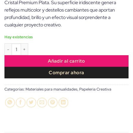
Cristal Premium Plata. Su superficie iridiscente genera
era:
es:
reflejos multicolor y destellos cambiantes que aportan
3,95€.
3,50€.
profundidad, brillo y un efecto visual sorprendente a
cualquier proyecto creativo.
Hay existencias
Cartulina Aurora Cristal Premium Plata 49,5 x 35 cm cantidad
Añadir al carrito
Comprar ahora
Categorías:
Materiales para manualidades
,
Papeleria Creativa