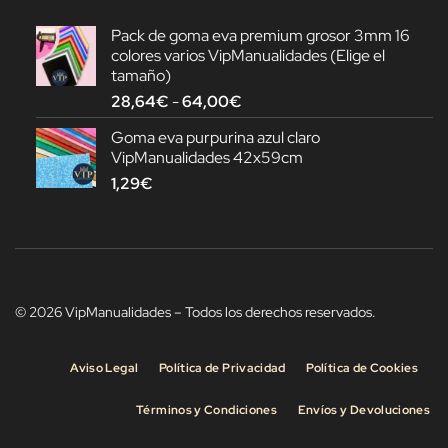
Pack de goma eva premium grosor 3mm 16
colores varios VipManualidades (Elige el
tamaño)
Rango
28,64
€
-
64,00
€
de
Goma eva purpurina azul claro
precios:
VipManualidades 42x59cm
desde
1,29
€
28,64€
hasta
64,00€
© 2026 VipManualidades – Todos los derechos reservados.
Aviso Legal
Política de Privacidad
Política de Cookies
Términos y Condiciones
Envíos y Devoluciones