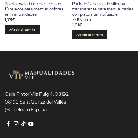
Paleta ovalada de plástico con
Pack de 12 barras de silicona
10 huecos para mezclar colores
transparente para manualidades
en manualidades
con pistola termofusible
7x100mm
1,78
€
1,91
€
Añadir al carrito
Añadir al carrito
Calle Pintor Vila Puig 4, 08192
08192 Sant Quirze del Vallès
(Barcelona) España