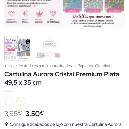
Inicio
/
Materiales para manualidades
/
Papeleria Creativa
Cartulina Aurora Cristal Premium Plata
49,5 x 35 cm
El
El
3,95
3,50
€
€
precio
precio
💎 Consigue acabados de lujo con nuestra Cartulina Aurora
original
actual